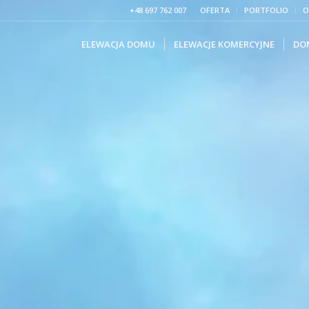
+48 697 762 007
OFERTA
PORTFOLIO
O
ELEWACJA DOMU
ELEWACJE KOMERCYJNE
DO