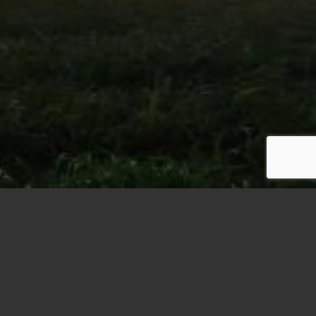
esie
dom jednorodzinny posiadający duże
 przeszkleń i przemyślaną funkcjonalność