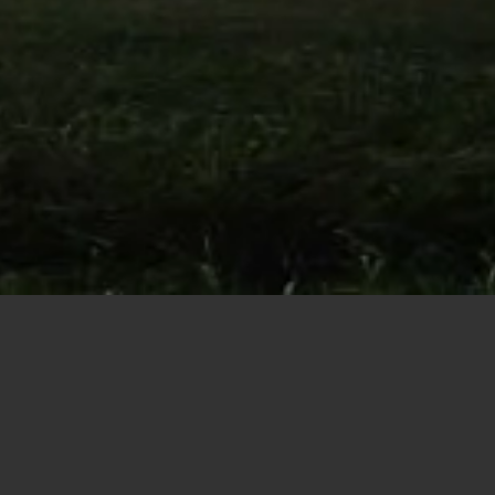
Dom w l
Nowoczesny 
powierzchnie
wnętrz.