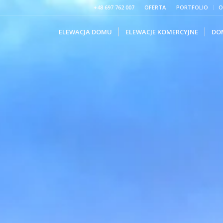
+48 697 762 007
OFERTA
PORTFOLIO
O
ELEWACJA DOMU
ELEWACJE KOMERCYJNE
DO