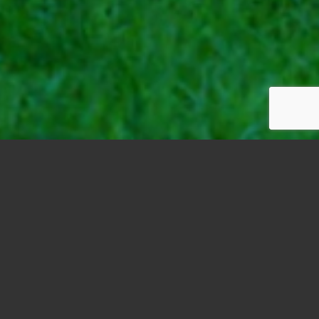
owe
ło „uporządkowanie” elewacji istniejącego domu, gdzie
ie okien i tradycyjna bryła budynku, z pozoru
pomysł na przebudowę.