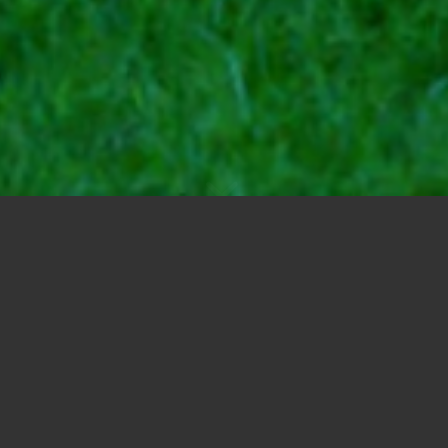
Zadanie Projekt
Zadaniem projektowym by
przypadkowe rozmieszczen
uniemożliwiały ciekawy 